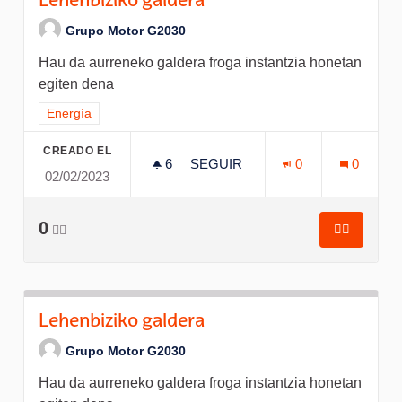
Lehenbiziko galdera
Grupo Motor G2030
Hau da aurreneko galdera froga instantzia honetan
egiten dena
Resultados al filtrar por el tema: Energía
Energía
CREADO EL
6
6 SEGUIDORAS
SEGUIR
0
0
02/02/2023
LEHENBIZIKO GALDERA
0
👍🏽
👍🏽
Lehenbizi
Lehenbiziko galdera
Grupo Motor G2030
Hau da aurreneko galdera froga instantzia honetan