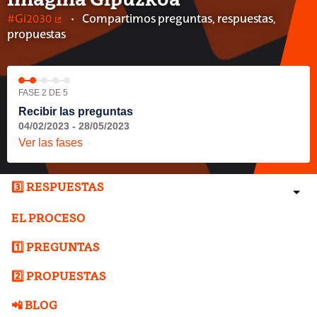
Imagina Gipuzkoa
#Gi2030
Compartimos preguntas, respuestas,
(Enlace externo)
propuestas
FASE 2 DE 5
Recibir las preguntas
04/02/2023 - 28/05/2023
Ver las fases
3️⃣ RESPUESTAS
EL PROCESO
1️⃣ PREGUNTAS
2️⃣ PROPUESTAS
📲 BLOG