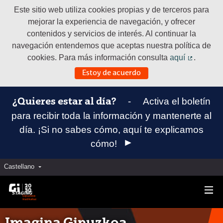
Este sitio web utiliza cookies propias y de terceros para
mejorar la experiencia de navegación, y ofrecer
contenidos y servicios de interés. Al continuar la
navegación entendemos que aceptas nuestra política de
cookies. Para más información consulta
aquí
.
(Enlace e
Estoy de acuerdo
-
Activa el boletín
¿Quieres estar al día?
para recibir toda la información y mantenerte al
día. ¡Si no sabes cómo, aquí te explicamos
cómo!
Castellano
Elegir el idioma
Aukeratu hizkuntza