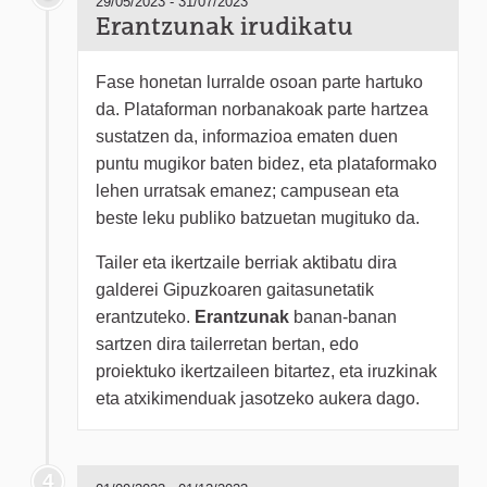
29/05/2023 - 31/07/2023
Erantzunak irudikatu
Fase honetan lurralde osoan parte hartuko
da. Plataforman norbanakoak parte hartzea
sustatzen da, informazioa ematen duen
puntu mugikor baten bidez, eta plataformako
lehen urratsak emanez; campusean eta
beste leku publiko batzuetan mugituko da.
Tailer eta ikertzaile berriak aktibatu dira
galderei Gipuzkoaren gaitasunetatik
erantzuteko.
Erantzunak
banan-banan
sartzen dira tailerretan bertan, edo
proiektuko ikertzaileen bitartez, eta iruzkinak
eta atxikimenduak jasotzeko aukera dago.
4