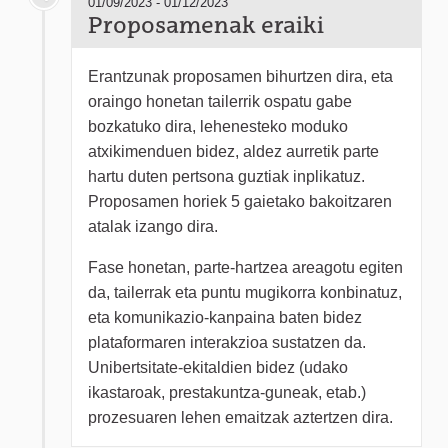
01/09/2023 - 01/12/2023
Proposamenak eraiki
Erantzunak proposamen bihurtzen dira, eta
oraingo honetan tailerrik ospatu gabe
bozkatuko dira, lehenesteko moduko
atxikimenduen bidez, aldez aurretik parte
hartu duten pertsona guztiak inplikatuz.
Proposamen horiek 5 gaietako bakoitzaren
atalak izango dira.
Fase honetan, parte-hartzea areagotu egiten
da, tailerrak eta puntu mugikorra konbinatuz,
eta komunikazio-kanpaina baten bidez
plataformaren interakzioa sustatzen da.
Unibertsitate-ekitaldien bidez (udako
ikastaroak, prestakuntza-guneak, etab.)
prozesuaren lehen emaitzak aztertzen dira.