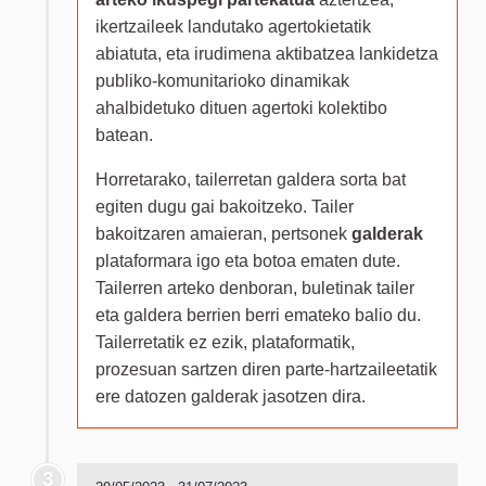
ikertzaileek landutako agertokietatik
abiatuta, eta irudimena aktibatzea lankidetza
publiko-komunitarioko dinamikak
ahalbidetuko dituen agertoki kolektibo
batean.
Horretarako, tailerretan galdera sorta bat
egiten dugu gai bakoitzeko. Tailer
bakoitzaren amaieran, pertsonek
galderak
plataformara igo eta botoa ematen dute.
Tailerren arteko denboran, buletinak tailer
eta galdera berrien berri emateko balio du.
Tailerretatik ez ezik, plataformatik,
prozesuan sartzen diren parte-hartzaileetatik
ere datozen galderak jasotzen dira.
3