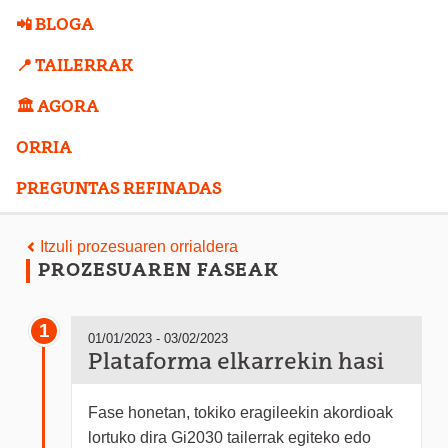
📲 BLOGA
📍 TAILERRAK
🏛️ AGORA
ORRIA
PREGUNTAS REFINADAS
Itzuli prozesuaren orrialdera
PROZESUAREN FASEAK
1
01/01/2023 - 03/02/2023
Plataforma elkarrekin hasi
Fase honetan, tokiko eragileekin akordioak
lortuko dira Gi2030 tailerrak egiteko edo