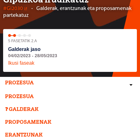
Gipuzkoa irudikatuz
#Gi2030
Galderak, erantzunak eta proposamenak
(Kanpoko lotura)
partekatuz
5 FASETATIK 2.A
Galderak jaso
04/02/2023 - 28/05/2023
Ikusi faseak
PROZESUA
PROZESUA
❓ GALDERAK
PROPOSAMENAK
ERANTZUNAK