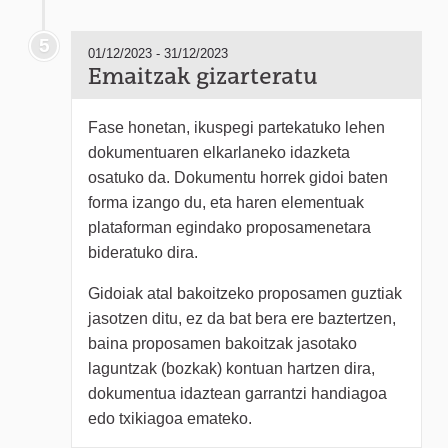
5
01/12/2023 - 31/12/2023
Emaitzak gizarteratu
Fase honetan, ikuspegi partekatuko lehen
dokumentuaren elkarlaneko idazketa
osatuko da. Dokumentu horrek gidoi baten
forma izango du, eta haren elementuak
plataforman egindako proposamenetara
bideratuko dira.
Gidoiak atal bakoitzeko proposamen guztiak
jasotzen ditu, ez da bat bera ere baztertzen,
baina proposamen bakoitzak jasotako
laguntzak (bozkak) kontuan hartzen dira,
dokumentua idaztean garrantzi handiagoa
edo txikiagoa emateko.