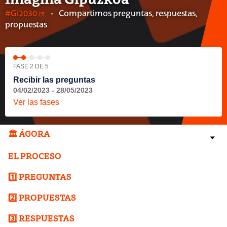
Imagina Gipuzkoa
#Gi2030
Compartimos preguntas, respuestas,
(Enlace externo)
propuestas
FASE 2 DE 5
Recibir las preguntas
04/02/2023 - 28/05/2023
Ver las fases
🏛️ ÁGORA
EL PROCESO
1️⃣ PREGUNTAS
2️⃣ PROPUESTAS
3️⃣ RESPUESTAS