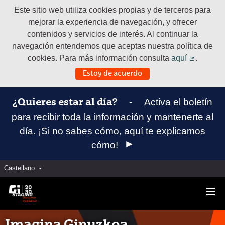
Este sitio web utiliza cookies propias y de terceros para
mejorar la experiencia de navegación, y ofrecer
contenidos y servicios de interés. Al continuar la
navegación entendemos que aceptas nuestra política de
cookies. Para más información consulta
aquí
.
(Enlace e
Estoy de acuerdo
-
Activa el boletín
¿Quieres estar al día?
para recibir toda la información y mantenerte al
día. ¡Si no sabes cómo, aquí te explicamos
cómo!
Castellano
Elegir el idioma
Aukeratu hizkuntza