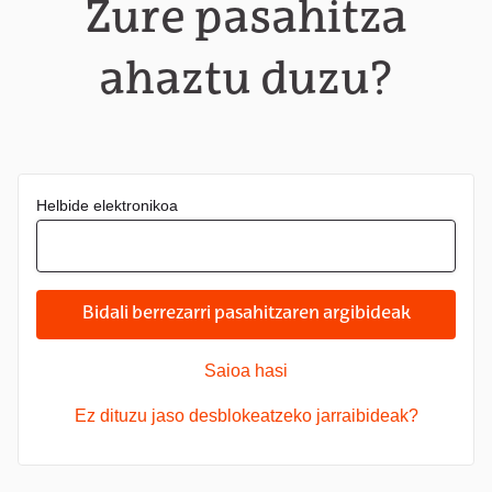
Zure pasahitza
ahaztu duzu?
Helbide elektronikoa
Bidali berrezarri pasahitzaren argibideak
Saioa hasi
Ez dituzu jaso desblokeatzeko jarraibideak?