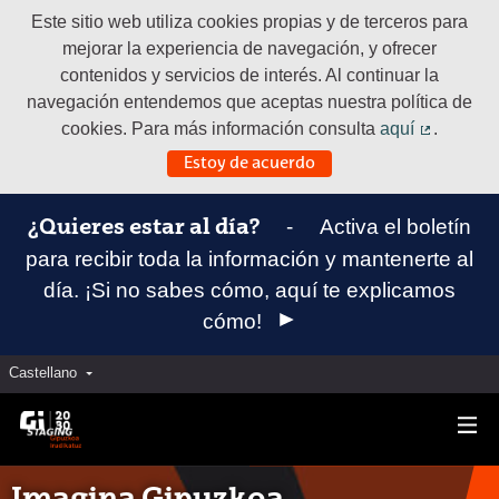
Este sitio web utiliza cookies propias y de terceros para
mejorar la experiencia de navegación, y ofrecer
contenidos y servicios de interés. Al continuar la
navegación entendemos que aceptas nuestra política de
cookies. Para más información consulta
aquí
.
(Enlace e
Estoy de acuerdo
-
Activa el boletín
¿Quieres estar al día?
para recibir toda la información y mantenerte al
día. ¡Si no sabes cómo, aquí te explicamos
cómo!
Castellano
Elegir el idioma
Aukeratu hizkuntza