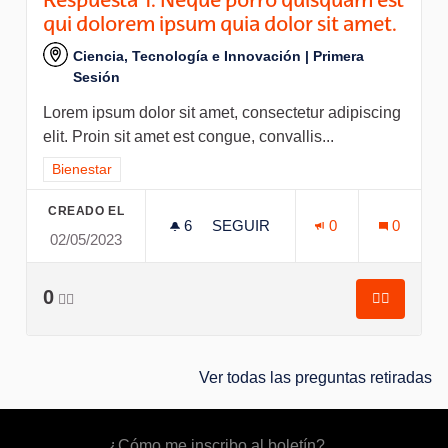
Respuesta 1. Neque porro quisquam est
qui dolorem ipsum quia dolor sit amet.
Ciencia, Tecnología e Innovación | Primera
Sesión
Lorem ipsum dolor sit amet, consectetur adipiscing
elit. Proin sit amet est congue, convallis...
Resultados al filtrar por el tema: Bienestar
Bienestar
CREADO EL
6
6 SEGUIDORAS
SEGUIR
0
0
02/05/2023
RESPUESTA 1. NEQUE PORRO 
0
👍🏽
👍🏽
Respuesta
Ver todas las preguntas retiradas
¿Cómo me inscribo al boletín?