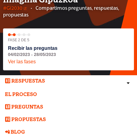
Imagina Gipuzkoa
#Gi2030
Compartimos preguntas, respuestas,
(Enlace externo)
propuestas
FASE 2 DE 5
Recibir las preguntas
04/02/2023 - 28/05/2023
Ver las fases
3️⃣ RESPUESTAS
EL PROCESO
1️⃣ PREGUNTAS
2️⃣ PROPUESTAS
📲 BLOG