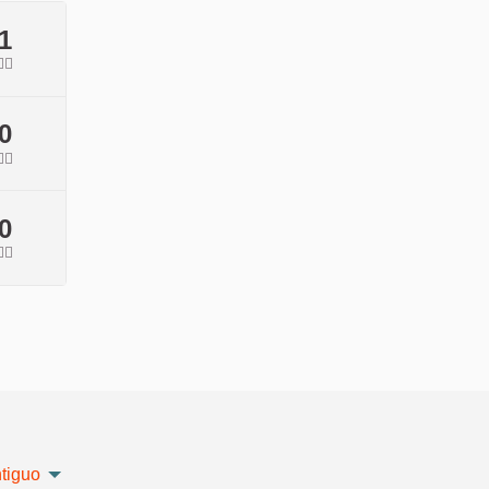
1
🏽
0
🏽
0
🏽
tiguo