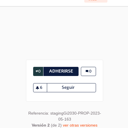
0
ADHERIRSE
PREGUNTA COMPARTIDA, 
Pregunta compartida,
0
6
Seguir
Pregunta compartida, resul
6 seguidoras
Referencia: stagingGi2030-PROP-2023-
05-163
Versión 2
(de 2)
ver otras versiones