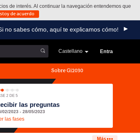
vicios de interés. Al continuar la navegación entendemos que
stoy de acuerdo
 externo)
a. ¡Si no sabes cómo, aquí te explicamos cómo!
Castellano
Elegir el idioma
Aukeratu 
Entra
Sobre Gi2030
SE 2 DE 5
ecibir las preguntas
4/02/2023 - 28/05/2023
er las fases
Más