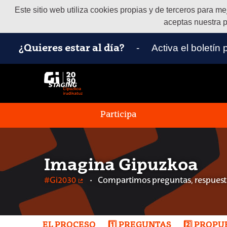
Este sitio web utiliza cookies propias y de terceros para m
aceptas nuestra p
-
Activa el boletín
¿Quieres estar al día?
Participa
Imagina Gipuzkoa
#Gi2030
Compartimos preguntas, respuesta
(Enlace externo)
EL PROCESO
1️⃣ PREGUNTAS
2️⃣ PROP