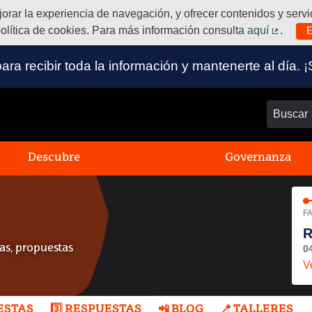
ejorar la experiencia de navegación, y ofrecer contenidos y ser
olítica de cookies. Para más información consulta
aquí
.
E
(Enlace
 para recibir toda la información y mantenerte al dí
Buscar
Descubre
Governanza
FA
R
0
s, propuestas
V
UESTAS
3️⃣ RESPUESTAS
📲 BLOG
📍 TALLERES