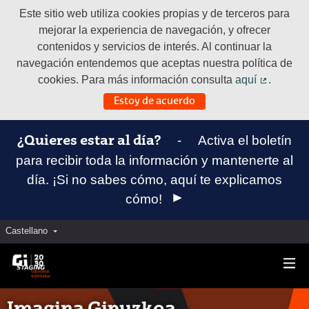
Este sitio web utiliza cookies propias y de terceros para
mejorar la experiencia de navegación, y ofrecer
contenidos y servicios de interés. Al continuar la
navegación entendemos que aceptas nuestra política de
cookies. Para más información consulta
aquí
.
(Enlace e
Estoy de acuerdo
-
Activa el boletín
¿Quieres estar al día?
para recibir toda la información y mantenerte al
día. ¡Si no sabes cómo, aquí te explicamos
cómo!
Castellano
Elegir el idioma
Aukeratu hizkuntza