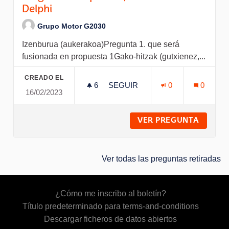
Delphi
Grupo Motor G2030
Izenburua (aukerakoa)Pregunta 1. que será
fusionada en propuesta 1Gako-hitzak (gutxienez,...
CREADO EL
6
6 SEGUIDORAS
SEGUIR
0
0
16/02/2023
PREGUNTA COMPARTIDA, RES
VER PREGUNTA
PREGUN
Ver todas las preguntas retiradas
¿Cómo me inscribo al boletín?
Título predeterminado para terms-and-conditions
Descargar ficheros de datos abiertos