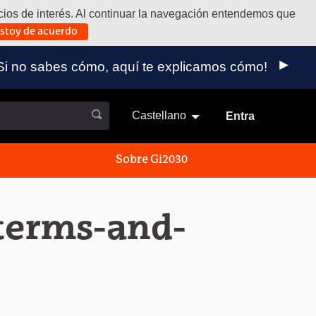
vicios de interés. Al continuar la navegación entendemos que
stoy de acuerdo
 externo)
a. ¡Si no sabes cómo, aquí te explicamos cómo!
Castellano
Elegir el idioma
Aukeratu 
Entra
Sobre Gi2030
 terms-and-