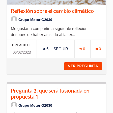
Reflexión sobre el cambio climático
Grupo Motor G2030
Me gustaría compartir la siguiente reflexión,
despues de haber asistido al taller...
CREADO EL
6
6 SEGUIDORAS
SEGUIR
0
0
06/02/2023
REFLEXIÓN SOBRE EL CAMBIO
VER PREGUNTA
REFLEX
Pregunta 2. que será fusionada en
propuesta 1
Grupo Motor G2030