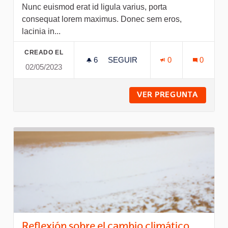
Nunc euismod erat id ligula varius, porta
consequat lorem maximus. Donec sem eros,
lacinia in...
CREADO EL
6
6 SEGUIDORAS
SEGUIR
0
0
02/05/2023
RESPUESTA 3. AENEAN PLACE
VER PREGUNTA
RESPUE
Reflexión sobre el cambio climático