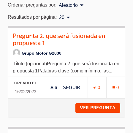
Ordenar preguntas por:
Aleatorio
Resultados por página:
20
Pregunta 2. que será fusionada en
propuesta 1
Grupo Motor G2030
Título (opcional)Pregunta 2. que será fusionada en
propuesta 1Palabras clave (como mínimo, las...
CREADO EL
6
6 SEGUIDORAS
SEGUIR
0
0
16/02/2023
PREGUNTA 2. QUE SERÁ FUSI
VER PREGUNTA
PREGUN