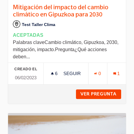
Mitigación del impacto del cambio
climático en Gipuzkoa para 2030
Test Taller Clima
ACEPTADAS
Palabras claveCambio climático, Gipuzkoa, 2030,
mitigación, impacto.Pregunta¿Qué acciones
deben...
CREADO EL
6
6 SEGUIDORAS
SEGUIR
0
1
06/02/2023
MITIGACIÓN DEL IMPACTO DEL
VER PREGUNTA
MITIGA