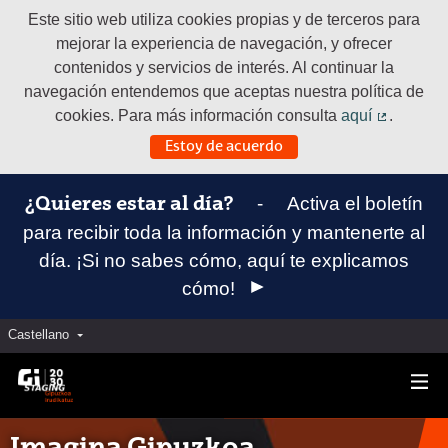
Este sitio web utiliza cookies propias y de terceros para
mejorar la experiencia de navegación, y ofrecer
contenidos y servicios de interés. Al continuar la
navegación entendemos que aceptas nuestra política de
cookies. Para más información consulta
aquí
.
(Enlace e
Estoy de acuerdo
-
Activa el boletín
¿Quieres estar al día?
para recibir toda la información y mantenerte al
día. ¡Si no sabes cómo, aquí te explicamos
cómo!
Castellano
Elegir el idioma
Aukeratu hizkuntza