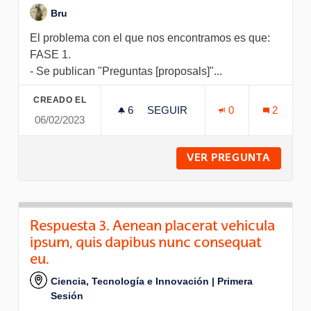
Bru
El problema con el que nos encontramos es que:
FASE 1.
- Se publican "Preguntas [proposals]"...
CREADO EL
6
6 SEGUIDORAS
SEGUIR
0
2
06/02/2023
PROPUESTA DE FLUJO
VER PREGUNTA
PROPUE
Respuesta 3. Aenean placerat vehicula
ipsum, quis dapibus nunc consequat
eu.
Ciencia, Tecnología e Innovación | Primera
Sesión