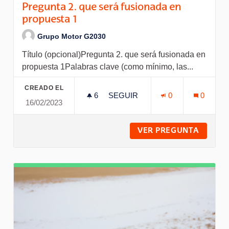
Pregunta 2. que será fusionada en
propuesta 1
Grupo Motor G2030
Título (opcional)Pregunta 2. que será fusionada en
propuesta 1Palabras clave (como mínimo, las...
CREADO EL
6
6 SEGUIDORAS
SEGUIR
0
0
16/02/2023
PREGUNTA 2. QUE SERÁ FUSI
VER PREGUNTA
PREGUN