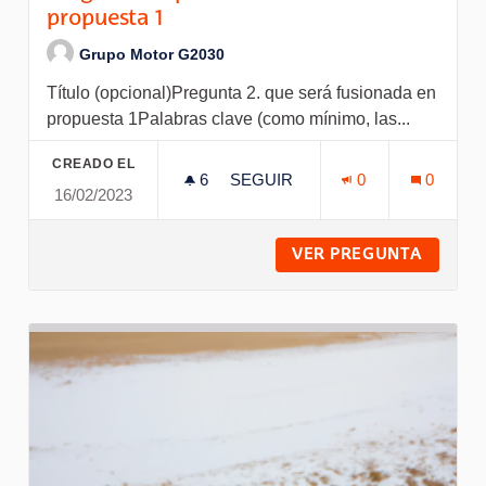
propuesta 1
Grupo Motor G2030
Título (opcional)Pregunta 2. que será fusionada en
propuesta 1Palabras clave (como mínimo, las...
CREADO EL
6
6 SEGUIDORAS
SEGUIR
0
0
16/02/2023
PREGUNTA 2. QUE SERÁ FUSI
VER PREGUNTA
PREGUN