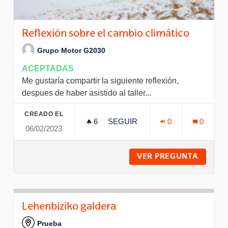
Reflexión sobre el cambio climático
Grupo Motor G2030
ACEPTADAS
Me gustaría compartir la siguiente reflexión,
despues de haber asistido al taller...
CREADO EL
6
6 SEGUIDORAS
SEGUIR
0
0
06/02/2023
REFLEXIÓN SOBRE EL CAMBIO
VER PREGUNTA
REFLEX
Lehenbiziko galdera
Prueba