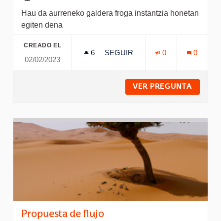
Hau da aurreneko galdera froga instantzia honetan
egiten dena
CREADO EL
6
6 SEGUIDORAS
SEGUIR
0
0
02/02/2023
LEHENBIZIKO GALDERA
VER PREGUNTA
LEHENB
Propuesta de flujo