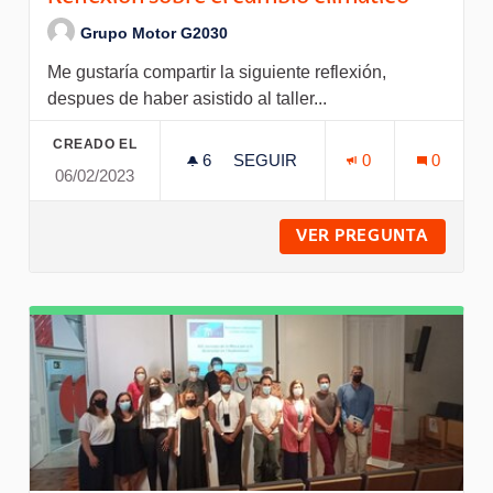
Grupo Motor G2030
Me gustaría compartir la siguiente reflexión,
despues de haber asistido al taller...
CREADO EL
6
6 SEGUIDORAS
SEGUIR
0
0
06/02/2023
REFLEXIÓN SOBRE EL CAMBIO
VER PREGUNTA
REFLEX