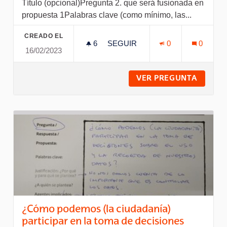
Título (opcional)Pregunta 2. que será fusionada en
propuesta 1Palabras clave (como mínimo, las...
CREADO EL
6
6 SEGUIDORAS
SEGUIR
0
0
16/02/2023
PREGUNTA 2. QUE SERÁ FUSI
VER PREGUNTA
PREGUN
¿Cómo podemos (la ciudadanía)
participar en la toma de decisiones