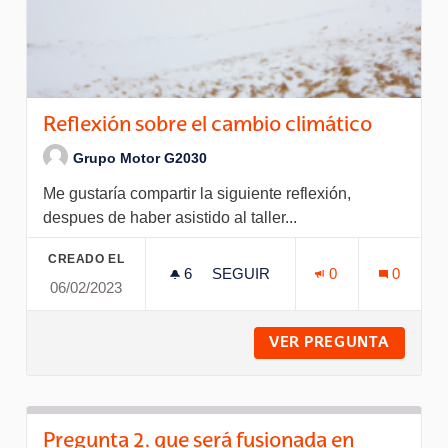
Reflexión sobre el cambio climático
Grupo Motor G2030
Me gustaría compartir la siguiente reflexión,
despues de haber asistido al taller...
CREADO EL
6
6 SEGUIDORAS
SEGUIR
0
0
06/02/2023
REFLEXIÓN SOBRE EL CAMBIO
VER PREGUNTA
REFLEX
Pregunta 2. que será fusionada en