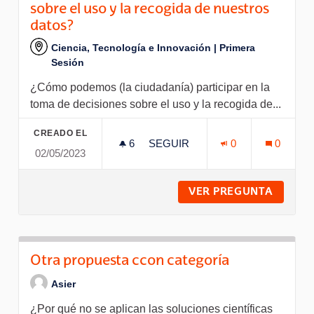
sobre el uso y la recogida de nuestros
datos?
Ciencia, Tecnología e Innovación | Primera
Sesión
¿Cómo podemos (la ciudadanía) participar en la
toma de decisiones sobre el uso y la recogida de...
CREADO EL
6
6 SEGUIDORAS
SEGUIR
0
0
02/05/2023
¿CÓMO PODEMOS (LA CIUDADA
VER PREGUNTA
¿CÓMO 
Otra propuesta ccon categoría
Asier
¿Por qué no se aplican las soluciones científicas