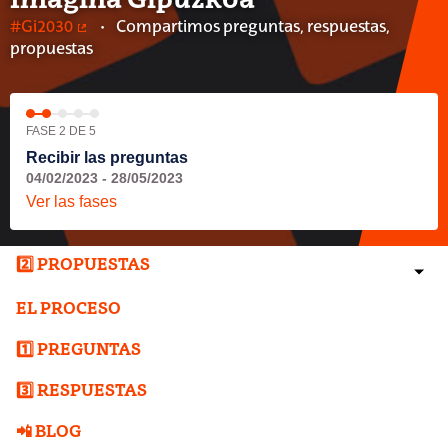
Imagina Gipuzkoa
#Gi2030
Compartimos preguntas, respuestas,
(Enlace externo)
propuestas
FASE 2 DE 5
Recibir las preguntas
04/02/2023 - 28/05/2023
Ver las fases
2️⃣ PROPUESTAS
EL PROCESO
1️⃣ PREGUNTAS
3️⃣ RESPUESTAS
📲 BLOG