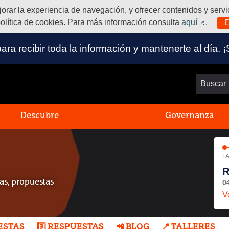
ejorar la experiencia de navegación, y ofrecer contenidos y ser
olítica de cookies. Para más información consulta
aquí
.
E
(Enlace
 para recibir toda la información y mantenerte al dí
Buscar
Descubre
Governanza
FA
R
0
s, propuestas
V
UESTAS
3️⃣ RESPUESTAS
📲 BLOG
📍 TALLERES