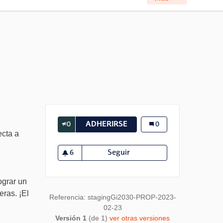
0
ADHERIRSE
REFLEXIÓN SOBRE EL CAM
Reflexión sobre el ca
0
ecta a
6
Seguir
Reflexión sobre el cambio 
6 seguidoras
ograr un
eras. ¡El
Referencia: stagingGi2030-PROP-2023-
02-23
Versión 1
(de 1)
ver otras versiones