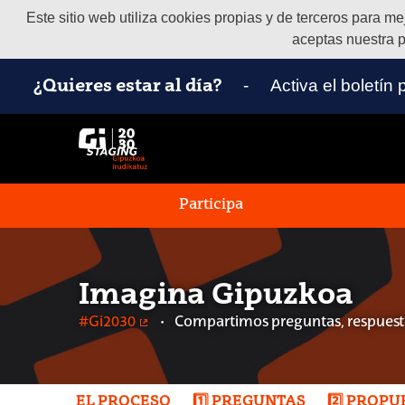
Este sitio web utiliza cookies propias y de terceros para m
aceptas nuestra p
-
Activa el boletín
¿Quieres estar al día?
Participa
Imagina Gipuzkoa
#Gi2030
Compartimos preguntas, respuesta
(Enlace externo)
EL PROCESO
1️⃣ PREGUNTAS
2️⃣ PROP