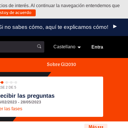
vicios de interés. Al continuar la navegación entendemos que
stoy de acuerdo
 externo)
a. ¡Si no sabes cómo, aquí te explicamos cómo!
Castellano
Elegir el idioma
Aukeratu 
Entra
Sobre Gi2030
SE 2 DE 5
ecibir las preguntas
4/02/2023 - 28/05/2023
er las fases
Más