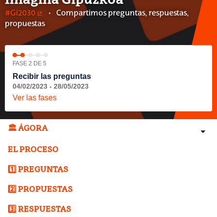
Imagina Gipuzkoa
#Gi2030
Compartimos preguntas, respuestas,
(Enlace externo)
propuestas
FASE 2 DE 5
Recibir las preguntas
04/02/2023 - 28/05/2023
Ver las fases
🏛️ ÁGORA
EL PROCESO
1️⃣ PREGUNTAS
2️⃣ PROPUESTAS
3️⃣ RESPUESTAS