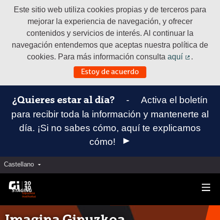
Este sitio web utiliza cookies propias y de terceros para
mejorar la experiencia de navegación, y ofrecer
contenidos y servicios de interés. Al continuar la
navegación entendemos que aceptas nuestra política de
cookies. Para más información consulta
aquí
.
(Enlace e
Estoy de acuerdo
-
Activa el boletín
¿Quieres estar al día?
para recibir toda la información y mantenerte al
día. ¡Si no sabes cómo, aquí te explicamos
cómo!
Castellano
Elegir el idioma
Aukeratu hizkuntza