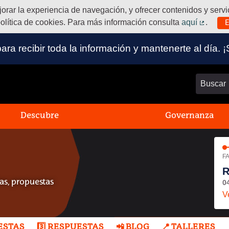
ejorar la experiencia de navegación, y ofrecer contenidos y ser
olítica de cookies. Para más información consulta
aquí
.
E
(Enlace
 para recibir toda la información y mantenerte al dí
Buscar
Descubre
Governanza
FA
R
0
s, propuestas
V
UESTAS
3️⃣ RESPUESTAS
📲 BLOG
📍 TALLERES