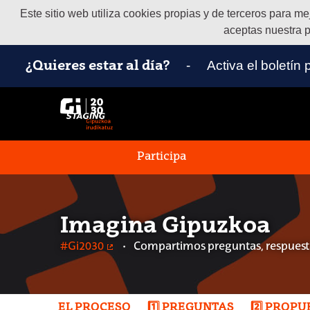
Este sitio web utiliza cookies propias y de terceros para m
aceptas nuestra p
-
Activa el boletín
¿Quieres estar al día?
Participa
Imagina Gipuzkoa
#Gi2030
Compartimos preguntas, respuesta
(Enlace externo)
EL PROCESO
1️⃣ PREGUNTAS
2️⃣ PROP