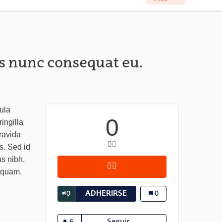
s nunc consequat eu.
ula
0
ingilla
ravida
👍🏽
s. Sed id
s nibh,
👍🏽
Respuesta 3. Aenean placera
liquam.
0
ADHERIRSE
RESPUESTA 3. AENEAN PL
Respuesta 3. Aenean p
0
6
Seguir
Respuesta 3. Aenean placer