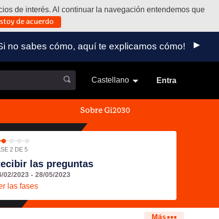
vicios de interés. Al continuar la navegación entendemos que
stoy de acuerdo
 externo)
a. ¡Si no sabes cómo, aquí te explicamos cómo!
Castellano
Elegir el idioma
Aukeratu 
Entra
Sobre Gi2030
SE 2 DE 5
ecibir las preguntas
4/02/2023 - 28/05/2023
er las fases
Más