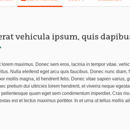
rat vehicula ipsum, quis dapibu
Denunciar
t lorem maximus. Donec sem eros, lacinia in tempor vitae, vehic
ellus. Nulla eleifend eget arcu quis faucibus. Donec nunc diam, fr
r mollis magna, id hendrerit felis. Donec vitae sapien varius, g
nec pretium dui ultricies lorem hendrerit, et viverra neque egesta
ec pellentesque quam eget sem condimentum imperdiet. Cras risu
estas est et lectus maximus porttitor. In et urna ut tellus mollis a