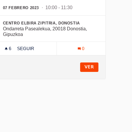
· 10:00 - 11:30
07 FEBRERO 2023
CENTRO ELBIRA ZIPITRIA, DONOSTIA
Ondarreta Pasealekua, 20018 Donostia,
Gipuzkoa
6
6 SEGUIDORAS
SEGUIR
0
TEST TALLER CLIMA
VER