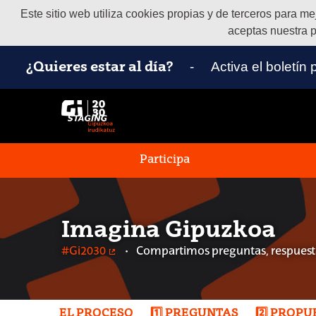
Este sitio web utiliza cookies propias y de terceros para m
aceptas nuestra p
-
Activa el boletín
¿Quieres estar al día?
Participa
Imagina Gipuzkoa
#Gi2030
Compartimos preguntas, respuesta
(Enlace externo)
EL PROCESO
1️⃣ PREGUNTAS
2️⃣ PROP