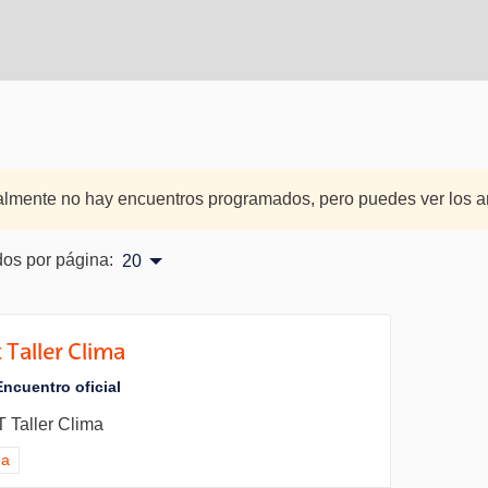
almente no hay encuentros programados, pero puedes ver los an
os por página:
20
 Taller Clima
Encuentro oficial
 Taller Clima
ltados al filtrar por el tema: Clima
ma