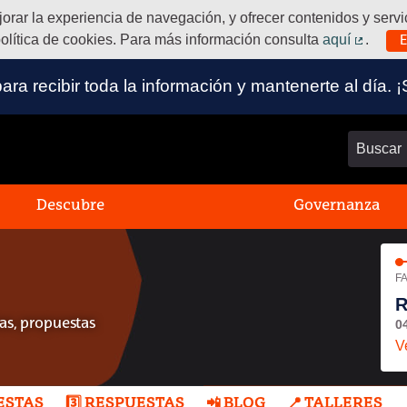
ejorar la experiencia de navegación, y ofrecer contenidos y ser
olítica de cookies. Para más información consulta
aquí
.
E
(Enlace
 para recibir toda la información y mantenerte al dí
Buscar
Descubre
Governanza
FA
R
0
s, propuestas
V
UESTAS
3️⃣ RESPUESTAS
📲 BLOG
📍 TALLERES