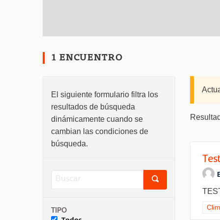
1 ENCUENTRO
Actu
El siguiente formulario filtra los
resultados de búsqueda
Resultad
dinámicamente cuando se
cambian las condiciones de
búsqueda.
Test
TEST
Resu
Cli
TIPO