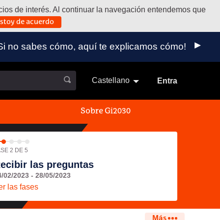
vicios de interés. Al continuar la navegación entendemos que
stoy de acuerdo
 externo)
a. ¡Si no sabes cómo, aquí te explicamos cómo!
Castellano
Elegir el idioma
Aukeratu 
Entra
Sobre Gi2030
SE 2 DE 5
ecibir las preguntas
4/02/2023 - 28/05/2023
er las fases
Más