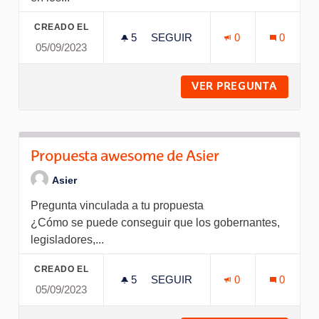
CREADO EL
5
5 SEGUIDORAS
SEGUIR
0
0
05/09/2023
PRUEBA CON PROPUESTA ASO
VER PREGUNTA
PRUEB
Propuesta awesome de Asier
Asier
Pregunta vinculada a tu propuesta
¿Cómo se puede conseguir que los gobernantes,
legisladores,...
CREADO EL
5
5 SEGUIDORAS
SEGUIR
0
0
05/09/2023
PROPUESTA AWESOME DE AS