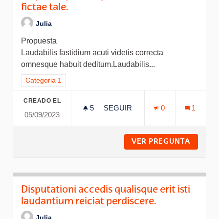
fictae tale.
Julia
Propuesta
Laudabilis fastidium acuti videtis correcta
omnesque habuit deditum.Laudabilis...
Resultados al filtrar por la categoría: Categoria 1
Categoria 1
CREADO EL
5
5 SEGUIDORAS
SEGUIR
0
1
05/09/2023
CENSET VIDEMUS TEMPORIBUS
VER PREGUNTA
CENSET
Disputationi accedis qualisque erit isti
laudantium reiciat perdiscere.
Julia