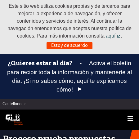
Este sitio web utiliza cookies propias y de terceros para
mejorar la experiencia de navegación, y ofrecer
contenidos y servicios de interés. Al continuar la
navegación entendemos que aceptas nuestra política de
cookies. Para más información consulta
aquí
.
(Enlace e
Estoy de acuerdo
-
Activa el boletín
¿Quieres estar al día?
para recibir toda la información y mantenerte al
día. ¡Si no sabes cómo, aquí te explicamos
cómo!
Castellano
Elegir el idioma
Aukeratu hizkuntza