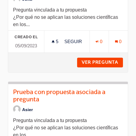
Pregunta vinculada a tu propuesta
¿Por qué no se aplican las soluciones científicas
en los...
CREADO EL
5
5 SEGUIDORAS
SEGUIR
0
0
05/09/2023
DISPUTATIONI ACCEDIS QUALI
VER PREGUNTA
DISPUT
Prueba con propuesta asociada a
pregunta
Asier
Pregunta vinculada a tu propuesta
¿Por qué no se aplican las soluciones científicas
en los...