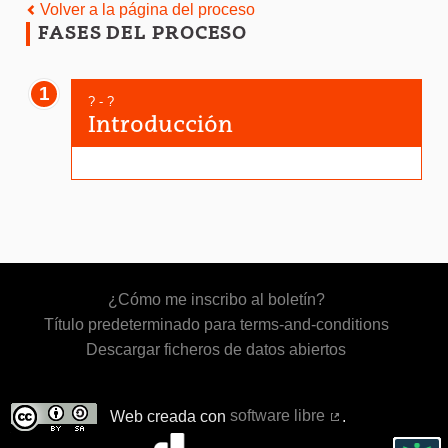
Volver a la página del proceso
FASES DEL PROCESO
1
? - ?
Introducción
¿Cómo me inscribo al boletín?
Título predeterminado para terms-and-conditions
Descargar ficheros de datos abiertos
Web creada con
software libre
.
(Enlace externo)