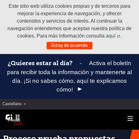
Este sitio web utiliza cookies propias y de terceros para
mejorar la experiencia de navegación, y ofrecer
contenidos y servicios de interés. Al continuar la
navegación entendemos que aceptas nuestra política de
cookies. Para más información consulta
aquí
.
(Enlace e
Estoy de acuerdo
-
Activa el boletín
¿Quieres estar al día?
para recibir toda la información y mantenerte al
día. ¡Si no sabes cómo, aquí te explicamos
cómo!
Castellano
Elegir el idioma
Aukeratu hizkuntza