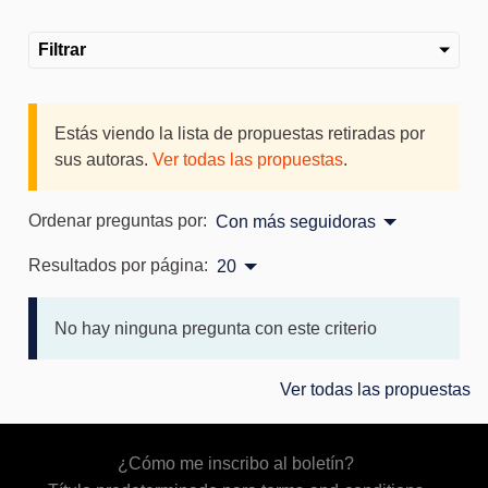
Filtrar
Estás viendo la lista de propuestas retiradas por
sus autoras.
Ver todas las propuestas
.
Ordenar preguntas por:
Con más seguidoras
Resultados por página:
20
No hay ninguna pregunta con este criterio
Ver todas las propuestas
¿Cómo me inscribo al boletín?