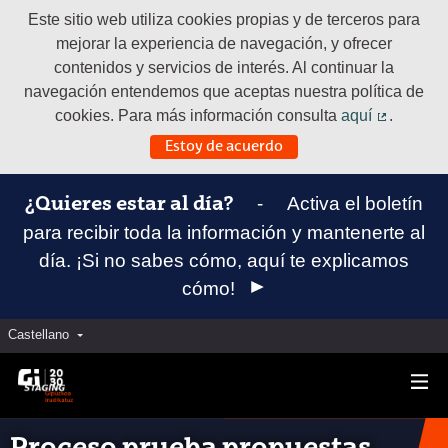
Este sitio web utiliza cookies propias y de terceros para
mejorar la experiencia de navegación, y ofrecer
contenidos y servicios de interés. Al continuar la
navegación entendemos que aceptas nuestra política de
cookies. Para más información consulta
aquí
.
(Enlace e
Estoy de acuerdo
-
Activa el boletín
¿Quieres estar al día?
para recibir toda la información y mantenerte al
día. ¡Si no sabes cómo, aquí te explicamos
cómo!
Castellano
Elegir el idioma
Aukeratu hizkuntza