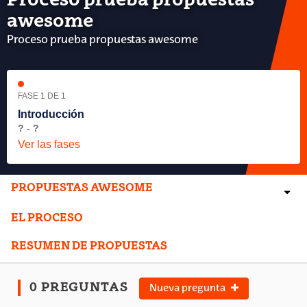
Proceso prueba propuestas
awesome
Proceso prueba propuestas awesome
FASE 1 DE 1
Introducción
? - ?
Ver las fases
PROPUESTAS AWESOME
EL PROCESO
RESUMEN DE PROPUESTAS
0 PREGUNTAS
Nueva pregunta