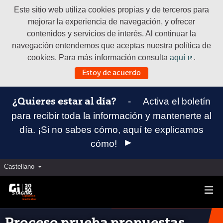
Este sitio web utiliza cookies propias y de terceros para
mejorar la experiencia de navegación, y ofrecer
contenidos y servicios de interés. Al continuar la
navegación entendemos que aceptas nuestra política de
cookies. Para más información consulta
aquí
.
(Enlace e
Estoy de acuerdo
-
Activa el boletín
¿Quieres estar al día?
para recibir toda la información y mantenerte al
día. ¡Si no sabes cómo, aquí te explicamos
cómo!
Castellano
Elegir el idioma
Aukeratu hizkuntza