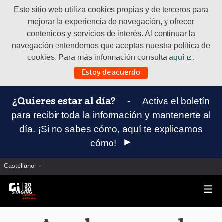
Este sitio web utiliza cookies propias y de terceros para
mejorar la experiencia de navegación, y ofrecer
contenidos y servicios de interés. Al continuar la
navegación entendemos que aceptas nuestra política de
cookies. Para más información consulta
aquí
.
(Enlace e
Estoy de acuerdo
-
Activa el boletín
¿Quieres estar al día?
para recibir toda la información y mantenerte al
día. ¡Si no sabes cómo, aquí te explicamos
cómo!
Castellano
Elegir el idioma
Aukeratu hizkuntza