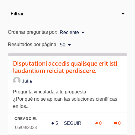
Filtrar
Ordenar preguntas por:
Reciente
Resultados por página:
50
Disputationi accedis qualisque erit isti
laudantium reiciat perdiscere.
Julia
Pregunta vinculada a tu propuesta
¿Por qué no se aplican las soluciones científicas
en los...
CREADO EL
5
5 SEGUIDORAS
SEGUIR
0
0
05/09/2023
DISPUTATIONI ACCEDIS QUALI