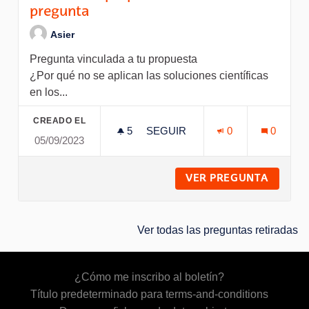
pregunta
Asier
Pregunta vinculada a tu propuesta
¿Por qué no se aplican las soluciones científicas
en los...
CREADO EL
5
5 SEGUIDORAS
SEGUIR
0
0
05/09/2023
PRUEBA CON PROPUESTA ASO
VER PREGUNTA
PRUEB
Ver todas las preguntas retiradas
¿Cómo me inscribo al boletín?
Título predeterminado para terms-and-conditions