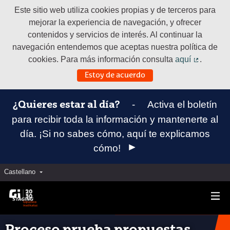
Este sitio web utiliza cookies propias y de terceros para
mejorar la experiencia de navegación, y ofrecer
contenidos y servicios de interés. Al continuar la
navegación entendemos que aceptas nuestra política de
cookies. Para más información consulta
aquí
.
(Enlace e
Estoy de acuerdo
-
Activa el boletín
¿Quieres estar al día?
para recibir toda la información y mantenerte al
día. ¡Si no sabes cómo, aquí te explicamos
cómo!
Castellano
Elegir el idioma
Aukeratu hizkuntza