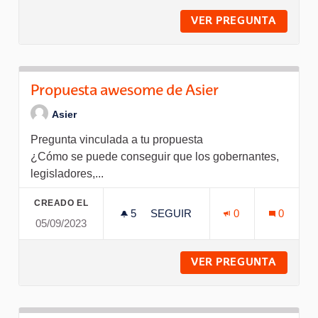
VER PREGUNTA
DISPUT
Propuesta awesome de Asier
Asier
Pregunta vinculada a tu propuesta
¿Cómo se puede conseguir que los gobernantes,
legisladores,...
CREADO EL
5
5 SEGUIDORAS
SEGUIR
0
0
05/09/2023
PROPUESTA AWESOME DE AS
VER PREGUNTA
PROPU