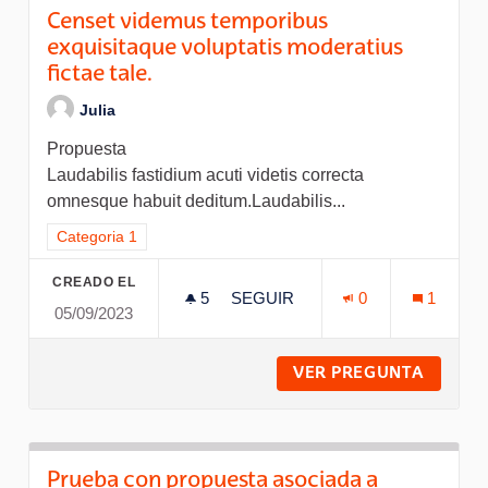
Censet videmus temporibus
exquisitaque voluptatis moderatius
fictae tale.
Julia
Propuesta
Laudabilis fastidium acuti videtis correcta
omnesque habuit deditum.Laudabilis...
Resultados al filtrar por la categoría: Categoria 1
Categoria 1
CREADO EL
5
5 SEGUIDORAS
SEGUIR
0
1
05/09/2023
CENSET VIDEMUS TEMPORIBUS
VER PREGUNTA
CENSET
Prueba con propuesta asociada a