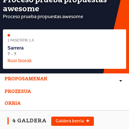
Proceso prueba propuestas
awesome
Proceso prueba propuestas awesome
1 FASETATIK 1.A
Sarrera
? - ?
Ikusi faseak
PROPOSAMENAK
PROZESUA
ORRIA
4 GALDERA
Galdera berria