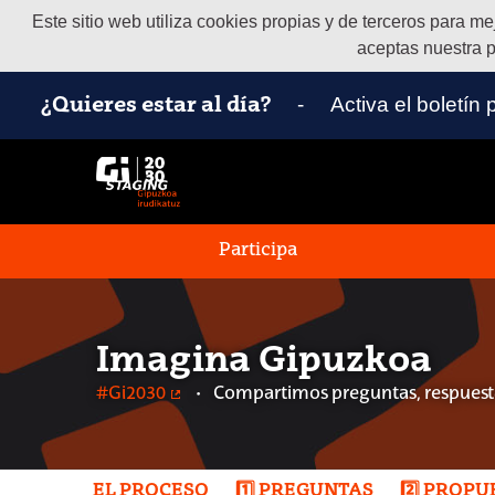
Este sitio web utiliza cookies propias y de terceros para m
aceptas nuestra p
-
Activa el boletín
¿Quieres estar al día?
Participa
Imagina Gipuzkoa
#Gi2030
Compartimos preguntas, respuesta
(Enlace externo)
EL PROCESO
1️⃣ PREGUNTAS
2️⃣ PROP