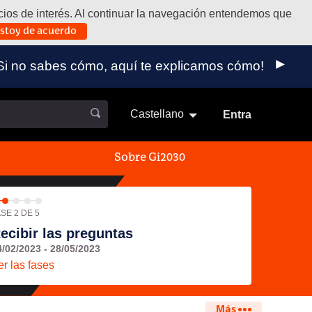
vicios de interés. Al continuar la navegación entendemos que
stoy de acuerdo
 externo)
a. ¡Si no sabes cómo, aquí te explicamos cómo!
Castellano
Elegir el idioma
Aukeratu 
Entra
Sobre Gi2030
SE 2 DE 5
ecibir las preguntas
4/02/2023 - 28/05/2023
er las fases
Más