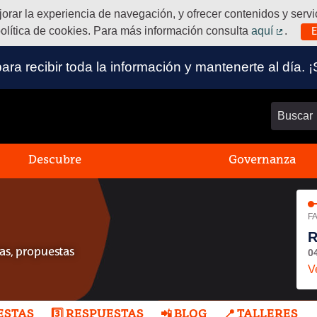
ejorar la experiencia de navegación, y ofrecer contenidos y ser
olítica de cookies. Para más información consulta
aquí
.
E
(Enlace
 para recibir toda la información y mantenerte al dí
Buscar
Descubre
Governanza
FA
R
0
s, propuestas
V
UESTAS
3️⃣ RESPUESTAS
📲 BLOG
📍 TALLERES