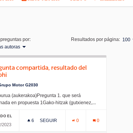
preguntas por:
Resultados por página:
100
s autoras
gunta compartida, resultado del
phi
Grupo Motor G2030
burua (aukerakoa)Pregunta 1. que será
nada en propuesta 1Gako-hitzak (gutxienez,...
DO EL
6
6 SEGUIDORAS
SEGUIR
0
0
2/2023
PREGUNTA COMPARTIDA, RESULTADO DE