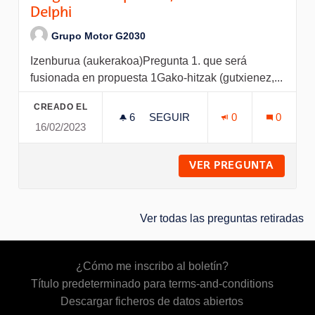
Delphi
Grupo Motor G2030
Izenburua (aukerakoa)Pregunta 1. que será
fusionada en propuesta 1Gako-hitzak (gutxienez,...
CREADO EL
6
6 SEGUIDORAS
SEGUIR
0
0
16/02/2023
PREGUNTA COMPARTIDA, RES
VER PREGUNTA
PREGUN
Ver todas las preguntas retiradas
¿Cómo me inscribo al boletín?
Título predeterminado para terms-and-conditions
Descargar ficheros de datos abiertos