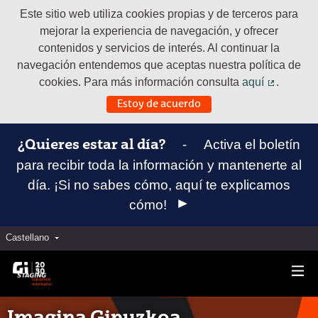
Este sitio web utiliza cookies propias y de terceros para
mejorar la experiencia de navegación, y ofrecer
contenidos y servicios de interés. Al continuar la
navegación entendemos que aceptas nuestra política de
cookies. Para más información consulta
aquí
.
(Enlace e
Estoy de acuerdo
-
Activa el boletín
¿Quieres estar al día?
para recibir toda la información y mantenerte al
día. ¡Si no sabes cómo, aquí te explicamos
cómo!
Castellano
Elegir el idioma
Aukeratu hizkuntza