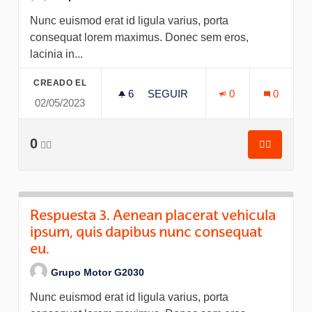
Nunc euismod erat id ligula varius, porta
consequat lorem maximus. Donec sem eros,
lacinia in...
CREADO EL
6
6 SEGUIDORAS
SEGUIR
0
0
02/05/2023
RESPUESTA 3. AENEAN PLACE
0
👍🏽
👍🏽
Respuesta
Respuesta 3. Aenean placerat vehicula
ipsum, quis dapibus nunc consequat
eu.
Grupo Motor G2030
Nunc euismod erat id ligula varius, porta