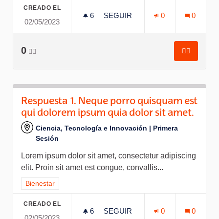
CREADO EL
6
6 SEGUIDORAS
SEGUIR
0
0
02/05/2023
RESPUESTA 3. AENEAN PLACE
0
👍🏽
👍🏽
Respuesta
Respuesta 1. Neque porro quisquam est
qui dolorem ipsum quia dolor sit amet.
Ciencia, Tecnología e Innovación | Primera
Sesión
Lorem ipsum dolor sit amet, consectetur adipiscing
elit. Proin sit amet est congue, convallis...
Resultados al filtrar por el tema: Bienestar
Bienestar
CREADO EL
6
6 SEGUIDORAS
SEGUIR
0
0
02/05/2023
RESPUESTA 1. NEQUE PORRO 