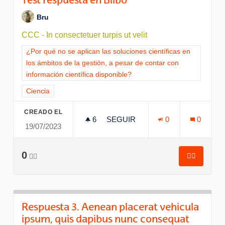
Test respuesta en Bilbo
Bru
CCC - In consectetuer turpis ut velit
Resultados al filtrar por la categoría: ¿Por qué no se aplican l
¿Por qué no se aplican las soluciones científicas en
los ámbitos de la gestión, a pesar de contar con
información científica disponible?
Resultados al filtrar por el tema: Ciencia
Ciencia
CREADO EL
6
6 SEGUIDORAS
SEGUIR
0
0
19/07/2023
TEST RESPUESTA EN BILBO
0
👍🏽
👍🏽
Test resp
Respuesta 3. Aenean placerat vehicula
ipsum, quis dapibus nunc consequat