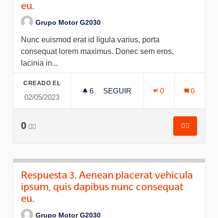
eu.
Grupo Motor G2030
Nunc euismod erat id ligula varius, porta
consequat lorem maximus. Donec sem eros,
lacinia in...
CREADO EL
6
6 SEGUIDORAS
SEGUIR
0
0
02/05/2023
RESPUESTA 3. AENEAN PLACE
0
👍🏽
👍🏽
Respuesta
Respuesta 3. Aenean placerat vehicula
ipsum, quis dapibus nunc consequat
eu.
Grupo Motor G2030