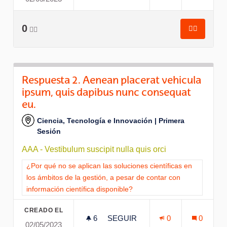
0
👍🏽
👍🏽
Respuesta
Respuesta 2. Aenean placerat vehicula
ipsum, quis dapibus nunc consequat
eu.
Ciencia, Tecnología e Innovación | Primera
Sesión
AAA - Vestibulum suscipit nulla quis orci
Resultados al filtrar por la categoría: ¿Por qué no se aplican l
¿Por qué no se aplican las soluciones científicas en
los ámbitos de la gestión, a pesar de contar con
información científica disponible?
CREADO EL
6
6 SEGUIDORAS
SEGUIR
0
0
02/05/2023
RESPUESTA 2. AENEAN PLACE