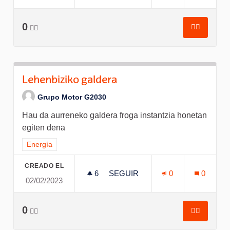
0
👍🏽
👍🏽
Lehenbizi
Lehenbiziko galdera
Grupo Motor G2030
Hau da aurreneko galdera froga instantzia honetan
egiten dena
Resultados al filtrar por el tema: Energía
Energía
CREADO EL
6
6 SEGUIDORAS
SEGUIR
0
0
02/02/2023
LEHENBIZIKO GALDERA
0
👍🏽
👍🏽
Lehenbizi