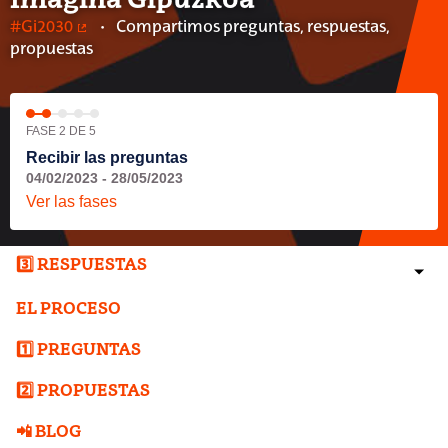
Imagina Gipuzkoa
#Gi2030
Compartimos preguntas, respuestas,
(Enlace externo)
propuestas
FASE 2 DE 5
Recibir las preguntas
04/02/2023 - 28/05/2023
Ver las fases
3️⃣ RESPUESTAS
EL PROCESO
1️⃣ PREGUNTAS
2️⃣ PROPUESTAS
📲 BLOG