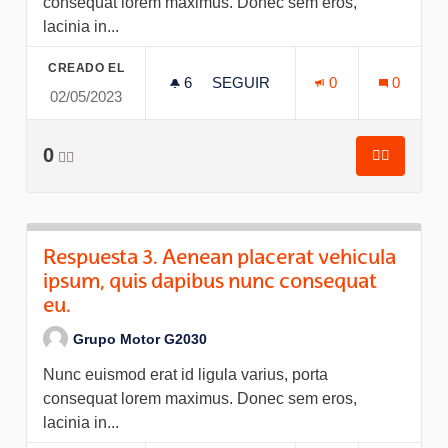
consequat lorem maximus. Donec sem eros,
lacinia in...
CREADO EL
6
6 SEGUIDORAS
SEGUIR
0
0
02/05/2023
RESPUESTA 3. AENEAN PLACE
0
👍🏽
👍🏽
Respuesta
Respuesta 3. Aenean placerat vehicula
ipsum, quis dapibus nunc consequat
eu.
Grupo Motor G2030
Nunc euismod erat id ligula varius, porta
consequat lorem maximus. Donec sem eros,
lacinia in...