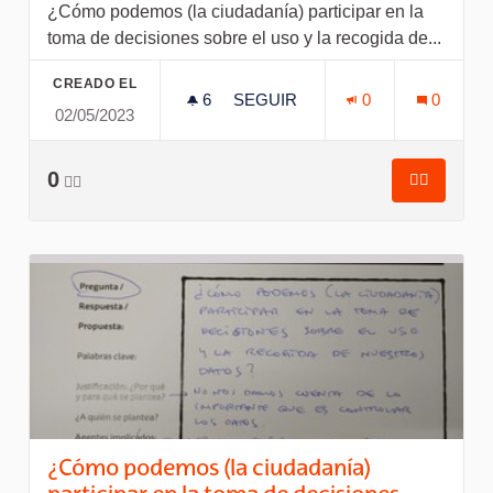
¿Cómo podemos (la ciudadanía) participar en la
toma de decisiones sobre el uso y la recogida de...
CREADO EL
6
6 SEGUIDORAS
SEGUIR
0
0
02/05/2023
¿CÓMO PODEMOS (LA CIUDADA
0
👍🏽
👍🏽
¿Cómo pod
¿Cómo podemos (la ciudadanía)