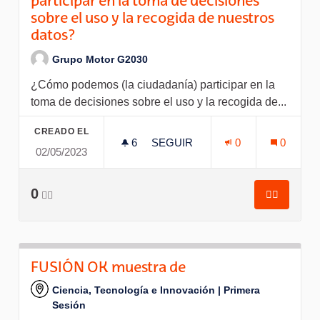
participar en la toma de decisiones
sobre el uso y la recogida de nuestros
datos?
Grupo Motor G2030
¿Cómo podemos (la ciudadanía) participar en la
toma de decisiones sobre el uso y la recogida de...
CREADO EL
6
6 SEGUIDORAS
SEGUIR
0
0
02/05/2023
¿CÓMO PODEMOS (LA CIUDADA
0
👍🏽
👍🏽
¿Cómo pod
FUSIÓN OK muestra de
Ciencia, Tecnología e Innovación | Primera
Sesión