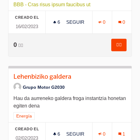
BBB - Cras risus ipsum faucibus ut
CREADO EL
6
6 SEGUIDORAS
SEGUIR
0
0
16/02/2023
FUSIÓN OK MUESTRA DE
0
👍🏽
👍🏽
FUSIÓN O
Lehenbiziko galdera
Grupo Motor G2030
Hau da aurreneko galdera froga instantzia honetan
egiten dena
Resultados al filtrar por el tema: Energía
Energía
CREADO EL
6
6 SEGUIDORAS
SEGUIR
0
1
02/02/2023
LEHENBIZIKO GALDERA