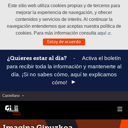
Este sitio web utiliza cookies propias y de terceros para
mejorar la experiencia de navegación, y ofrecer
contenidos y servicios de interés. Al continuar la
navegación entendemos que aceptas nuestra política de
cookies. Para más información consulta
aquí
.
(Enlace e
Estoy de acuerdo
-
Activa el boletín
¿Quieres estar al día?
para recibir toda la información y mantenerte al
día. ¡Si no sabes cómo, aquí te explicamos
cómo!
Castellano
Elegir el idioma
Aukeratu hizkuntza