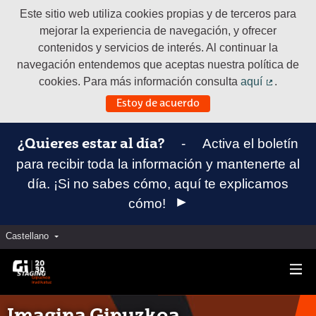
Este sitio web utiliza cookies propias y de terceros para
mejorar la experiencia de navegación, y ofrecer
contenidos y servicios de interés. Al continuar la
navegación entendemos que aceptas nuestra política de
cookies. Para más información consulta
aquí
.
(Enlace e
Estoy de acuerdo
-
Activa el boletín
¿Quieres estar al día?
para recibir toda la información y mantenerte al
día. ¡Si no sabes cómo, aquí te explicamos
cómo!
Castellano
Elegir el idioma
Aukeratu hizkuntza