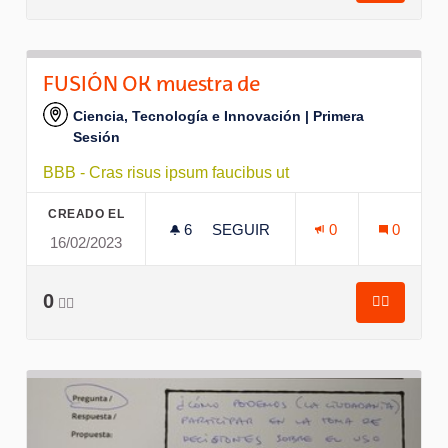
FUSIÓN OK muestra de
Ciencia, Tecnología e Innovación | Primera
Sesión
BBB - Cras risus ipsum faucibus ut
CREADO EL
6
6 SEGUIDORAS
SEGUIR
0
0
16/02/2023
FUSIÓN OK MUESTRA DE
0
👍🏽
👍🏽
FUSIÓN O