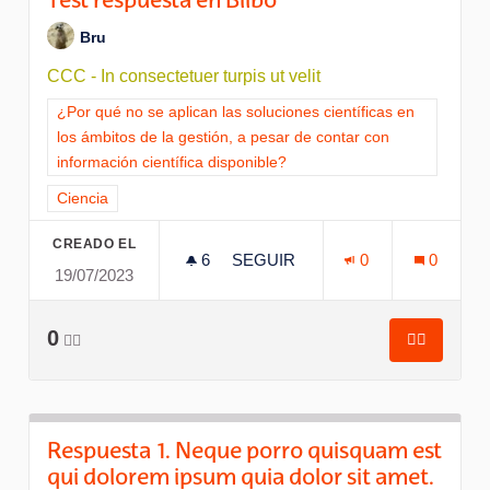
Test respuesta en Bilbo
Bru
CCC - In consectetuer turpis ut velit
Resultados al filtrar por la categoría: ¿Por qué no se aplican l
¿Por qué no se aplican las soluciones científicas en
los ámbitos de la gestión, a pesar de contar con
información científica disponible?
Resultados al filtrar por el tema: Ciencia
Ciencia
CREADO EL
6
6 SEGUIDORAS
SEGUIR
0
0
19/07/2023
TEST RESPUESTA EN BILBO
0
👍🏽
👍🏽
Test resp
Respuesta 1. Neque porro quisquam est
qui dolorem ipsum quia dolor sit amet.