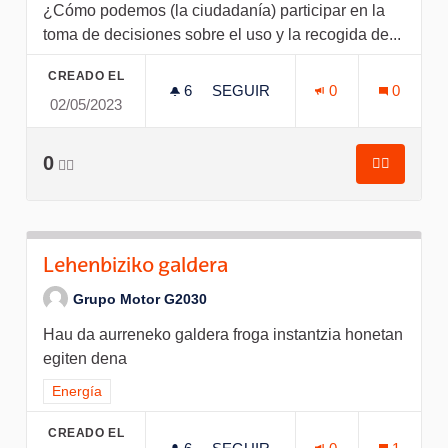
¿Cómo podemos (la ciudadanía) participar en la
toma de decisiones sobre el uso y la recogida de...
CREADO EL
6
6 SEGUIDORAS
SEGUIR
0
0
02/05/2023
¿CÓMO PODEMOS (LA CIUDADA
0
👍🏽
👍🏽
¿Cómo pod
Lehenbiziko galdera
Grupo Motor G2030
Hau da aurreneko galdera froga instantzia honetan
egiten dena
Resultados al filtrar por el tema: Energía
Energía
CREADO EL