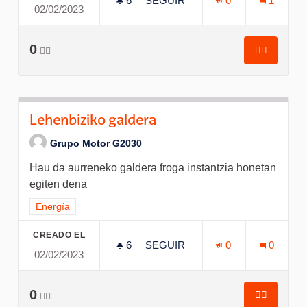
6
6 SEGUIDORAS
SEGUIR
0
1
02/02/2023
LEHENBIZIKO GALDERA
0
👍🏽
👍🏽
Lehenbizi
Lehenbiziko galdera
Grupo Motor G2030
Hau da aurreneko galdera froga instantzia honetan
egiten dena
Resultados al filtrar por el tema: Energía
Energía
CREADO EL
6
6 SEGUIDORAS
SEGUIR
0
0
02/02/2023
LEHENBIZIKO GALDERA
0
👍🏽
👍🏽
Lehenbizi