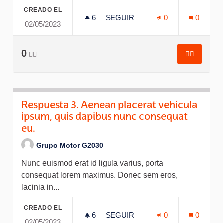
CREADO EL
6
6 SEGUIDORAS
SEGUIR
0
0
02/05/2023
RESPUESTA 3. AENEAN PLACE
0
👍🏽
👍🏽
Respuesta
Respuesta 3. Aenean placerat vehicula
ipsum, quis dapibus nunc consequat
eu.
Grupo Motor G2030
Nunc euismod erat id ligula varius, porta
consequat lorem maximus. Donec sem eros,
lacinia in...
CREADO EL
6
6 SEGUIDORAS
SEGUIR
0
0
02/05/2023
RESPUESTA 3. AENEAN PLACE