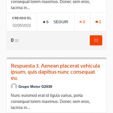
consequat lorem maximus. Donec sem eros,
lacinia in...
CREADO EL
6
6 SEGUIDORAS
SEGUIR
0
0
02/05/2023
RESPUESTA 3. AENEAN PLACE
0
👍🏽
👍🏽
Respuesta
Respuesta 3. Aenean placerat vehicula
ipsum, quis dapibus nunc consequat
eu.
Grupo Motor G2030
Nunc euismod erat id ligula varius, porta
consequat lorem maximus. Donec sem eros,
lacinia in...