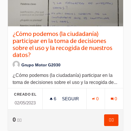
¿Cómo podemos (la ciudadanía)
participar en la toma de decisiones
sobre el uso y la recogida de nuestros
datos?
Grupo Motor G2030
¿Cómo podemos (la ciudadanía) participar en la
toma de decisiones sobre el uso y la recogida de...
CREADO EL
6
6 SEGUIDORAS
SEGUIR
0
0
02/05/2023
¿CÓMO PODEMOS (LA CIUDADA
0
👍🏽
👍🏽
¿Cómo pod