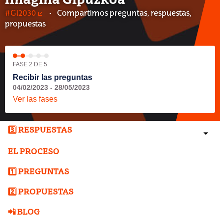
Imagina Gipuzkoa
#Gi2030
Compartimos preguntas, respuestas,
(Enlace externo)
propuestas
FASE 2 DE 5
Recibir las preguntas
04/02/2023 - 28/05/2023
Ver las fases
3️⃣ RESPUESTAS
EL PROCESO
1️⃣ PREGUNTAS
2️⃣ PROPUESTAS
📲 BLOG