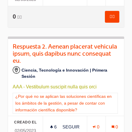
0
👍🏽
👍🏽
Respuesta
Respuesta 2. Aenean placerat vehicula
ipsum, quis dapibus nunc consequat
eu.
Ciencia, Tecnología e Innovación | Primera
Sesión
AAA - Vestibulum suscipit nulla quis orci
Resultados al filtrar por la categoría: ¿Por qué no se aplican l
¿Por qué no se aplican las soluciones científicas en
los ámbitos de la gestión, a pesar de contar con
información científica disponible?
CREADO EL
6
6 SEGUIDORAS
SEGUIR
0
0
02/05/2023
RESPUESTA 2. AENEAN PLACE