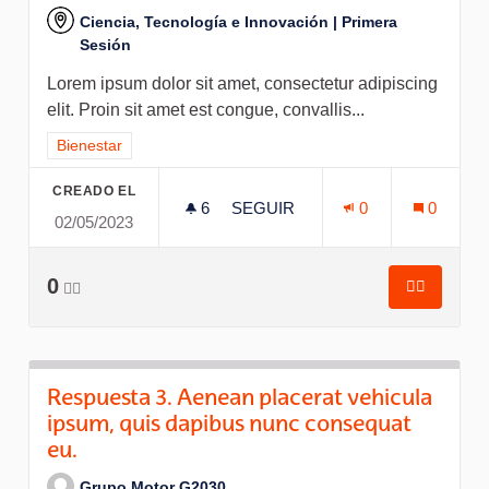
Ciencia, Tecnología e Innovación | Primera
Sesión
Lorem ipsum dolor sit amet, consectetur adipiscing
elit. Proin sit amet est congue, convallis...
Resultados al filtrar por el tema: Bienestar
Bienestar
CREADO EL
6
6 SEGUIDORAS
SEGUIR
0
0
02/05/2023
RESPUESTA 1. NEQUE PORRO 
0
👍🏽
👍🏽
Respuesta
Respuesta 3. Aenean placerat vehicula
ipsum, quis dapibus nunc consequat
eu.
Grupo Motor G2030