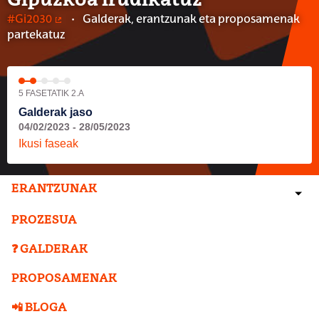
Gipuzkoa irudikatuz
#Gi2030
Galderak, erantzunak eta proposamenak
(Kanpoko lotura)
partekatuz
5 FASETATIK 2.A
Galderak jaso
04/02/2023 - 28/05/2023
Ikusi faseak
ERANTZUNAK
PROZESUA
❓ GALDERAK
PROPOSAMENAK
📲 BLOGA