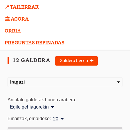
📍 TAILERRAK
🏛️ AGORA
ORRIA
PREGUNTAS REFINADAS
12 GALDERA
Galdera berria
Iragazi
Antolatu galderak honen arabera:
Egile gehiagorekin
Emaitzak, orrialdeko:
20