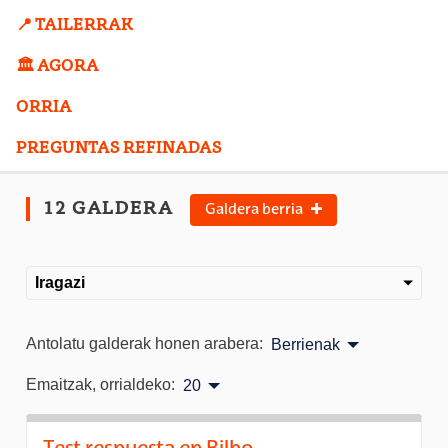
📍 TAILERRAK
🏛️ AGORA
ORRIA
PREGUNTAS REFINADAS
12 GALDERA
Galdera berria
Iragazi
Antolatu galderak honen arabera:
Berrienak
Emaitzak, orrialdeko:
20