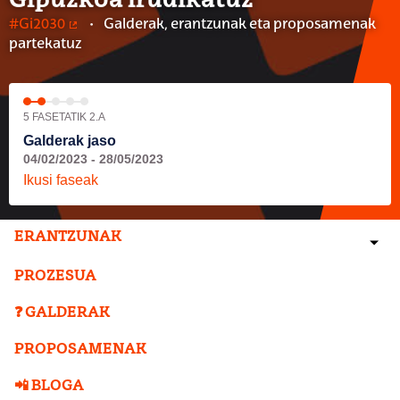
Gipuzkoa irudikatuz
#Gi2030
Galderak, erantzunak eta proposamenak
(Kanpoko lotura)
partekatuz
5 FASETATIK 2.A
Galderak jaso
04/02/2023 - 28/05/2023
Ikusi faseak
ERANTZUNAK
PROZESUA
❓ GALDERAK
PROPOSAMENAK
📲 BLOGA