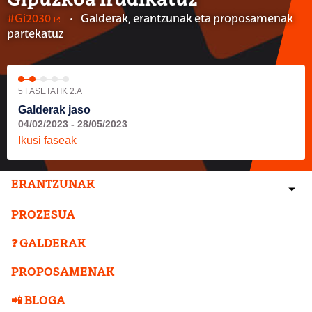
Gipuzkoa irudikatuz
#Gi2030
Galderak, erantzunak eta proposamenak
(Kanpoko lotura)
partekatuz
5 FASETATIK 2.A
Galderak jaso
04/02/2023 - 28/05/2023
Ikusi faseak
ERANTZUNAK
PROZESUA
❓ GALDERAK
PROPOSAMENAK
📲 BLOGA