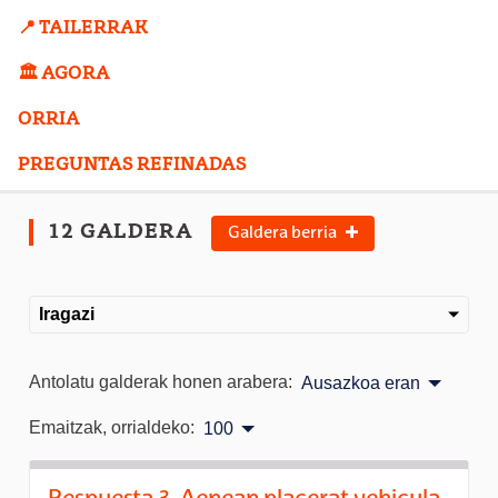
📍 TAILERRAK
🏛️ AGORA
ORRIA
PREGUNTAS REFINADAS
12 GALDERA
Galdera berria
Iragazi
Antolatu galderak honen arabera:
Ausazkoa eran
Emaitzak, orrialdeko:
100