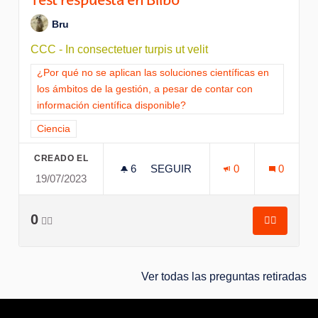
Test respuesta en Bilbo
Bru
CCC - In consectetuer turpis ut velit
Resultados al filtrar por la categoría: ¿Por qué no se aplican l
¿Por qué no se aplican las soluciones científicas en
los ámbitos de la gestión, a pesar de contar con
información científica disponible?
Resultados al filtrar por el tema: Ciencia
Ciencia
CREADO EL
6
6 SEGUIDORAS
SEGUIR
0
0
19/07/2023
TEST RESPUESTA EN BILBO
0
👍🏽
👍🏽
Test resp
Ver todas las preguntas retiradas