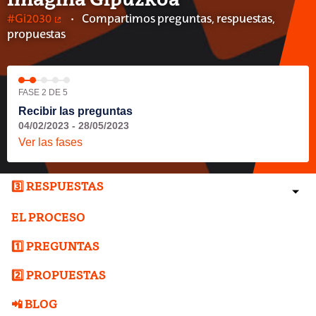
Imagina Gipuzkoa
#Gi2030
Compartimos preguntas, respuestas,
(Enlace externo)
propuestas
FASE 2 DE 5
Recibir las preguntas
04/02/2023 - 28/05/2023
Ver las fases
3️⃣ RESPUESTAS
EL PROCESO
1️⃣ PREGUNTAS
2️⃣ PROPUESTAS
📲 BLOG