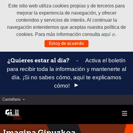
Este sitio web utiliza cookies propias y de terceros para
mejorar la experiencia de navegación, y ofrecer
contenidos y servicios de interés. Al continuar la
navegación entendemos que aceptas nuestra política de
cookies. Para más información consulta
aquí
.
(Enlace e
Estoy de acuerdo
-
Activa el boletín
¿Quieres estar al día?
para recibir toda la información y mantenerte al
día. ¡Si no sabes cómo, aquí te explicamos
cómo!
Castellano
Elegir el idioma
Aukeratu hizkuntza