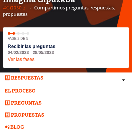
Imagina Gipuzkoa
#Gi2030
Compartimos preguntas, respuestas,
(Enlace externo)
propuestas
FASE 2 DE 5
Recibir las preguntas
04/02/2023 - 28/05/2023
Ver las fases
3️⃣ RESPUESTAS
EL PROCESO
1️⃣ PREGUNTAS
2️⃣ PROPUESTAS
📲 BLOG