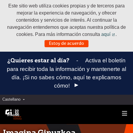
Este sitio web utiliza cookies propias y de terceros para
mejorar la experiencia de navegación, y ofrecer
contenidos y servicios de interés. Al continuar la
navegación entendemos que aceptas nuestra política de
cookies. Para más información consulta
aquí
.
(Enlace e
Estoy de acuerdo
-
Activa el boletín
¿Quieres estar al día?
para recibir toda la información y mantenerte al
día. ¡Si no sabes cómo, aquí te explicamos
cómo!
Castellano
Elegir el idioma
Aukeratu hizkuntza