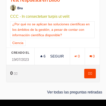
Test respuesta en Bilbo
Bru
CCC - In consectetuer turpis ut velit
Resultados al filtrar por la categoría: ¿Por qué no se aplican l
¿Por qué no se aplican las soluciones científicas en
los ámbitos de la gestión, a pesar de contar con
información científica disponible?
Resultados al filtrar por el tema: Ciencia
Ciencia
CREADO EL
6
6 SEGUIDORAS
SEGUIR
0
0
19/07/2023
TEST RESPUESTA EN BILBO
0
👍🏽
👍🏽
Test resp
Ver todas las preguntas retiradas