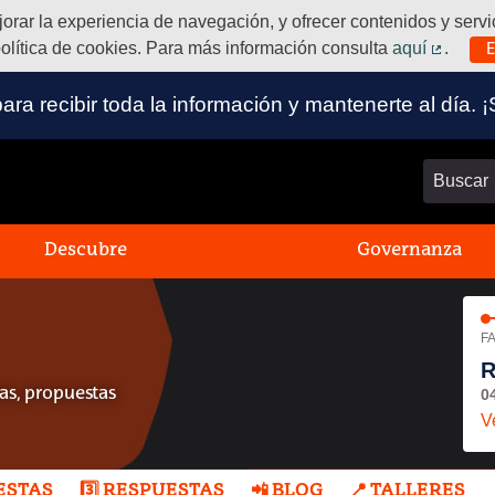
ejorar la experiencia de navegación, y ofrecer contenidos y ser
olítica de cookies. Para más información consulta
aquí
.
E
(Enlace
 para recibir toda la información y mantenerte al dí
Buscar
Descubre
Governanza
FA
R
0
s, propuestas
V
UESTAS
3️⃣ RESPUESTAS
📲 BLOG
📍 TALLERES