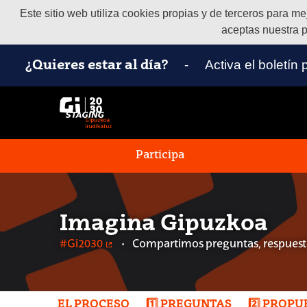
Este sitio web utiliza cookies propias y de terceros para m
aceptas nuestra p
-
Activa el boletín
¿Quieres estar al día?
Participa
Imagina Gipuzkoa
#Gi2030
Compartimos preguntas, respuesta
(Enlace externo)
EL PROCESO
1️⃣ PREGUNTAS
2️⃣ PROP