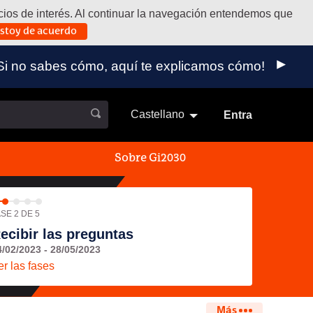
vicios de interés. Al continuar la navegación entendemos que
stoy de acuerdo
 externo)
a. ¡Si no sabes cómo, aquí te explicamos cómo!
Castellano
Elegir el idioma
Aukeratu 
Entra
Sobre Gi2030
SE 2 DE 5
ecibir las preguntas
4/02/2023 - 28/05/2023
er las fases
Más