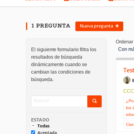
1 PREGUNTA
Nueva pregunta
Ordenar 
Con má
El siguiente formulario filtra los
resultados de búsqueda
dinámicamente cuando se
Tes
cambian las condiciones de
búsqueda.
CCC -
Resu
¿Por
los 
info
ESTADO
Resu
Cien
Todas
Aceptada