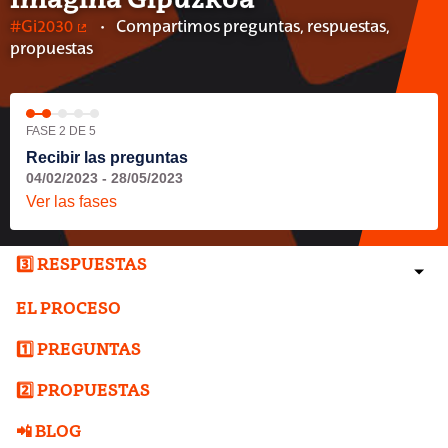
Imagina Gipuzkoa
#Gi2030
Compartimos preguntas, respuestas,
(Enlace externo)
propuestas
FASE 2 DE 5
Recibir las preguntas
04/02/2023 - 28/05/2023
Ver las fases
3️⃣ RESPUESTAS
EL PROCESO
1️⃣ PREGUNTAS
2️⃣ PROPUESTAS
📲 BLOG