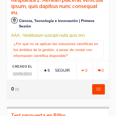
Respuesta 2. Aenean placerat vehicula
ipsum, quis dapibus nunc consequat
eu.
Ciencia, Tecnología e Innovación | Primera
Sesión
AAA - Vestibulum suscipit nulla quis orci
Resultados al filtrar por la categoría: ¿Por qué no se aplican l
¿Por qué no se aplican las soluciones científicas en
los ámbitos de la gestión, a pesar de contar con
información científica disponible?
CREADO EL
6
6 SEGUIDORAS
SEGUIR
0
0
02/05/2023
RESPUESTA 2. AENEAN PLACE
0
👍🏽
👍🏽
Respuesta