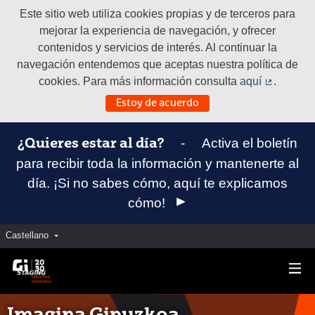
Este sitio web utiliza cookies propias y de terceros para
mejorar la experiencia de navegación, y ofrecer
contenidos y servicios de interés. Al continuar la
navegación entendemos que aceptas nuestra política de
cookies. Para más información consulta
aquí
.
(Enlace e
Estoy de acuerdo
-
Activa el boletín
¿Quieres estar al día?
para recibir toda la información y mantenerte al
día. ¡Si no sabes cómo, aquí te explicamos
cómo!
Castellano
Elegir el idioma
Aukeratu hizkuntza