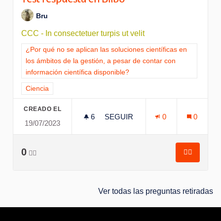
Test respuesta en Bilbo
Bru
CCC - In consectetuer turpis ut velit
Resultados al filtrar por la categoría: ¿Por qué no se aplican l
¿Por qué no se aplican las soluciones científicas en
los ámbitos de la gestión, a pesar de contar con
información científica disponible?
Resultados al filtrar por el tema: Ciencia
Ciencia
CREADO EL
6
6 SEGUIDORAS
SEGUIR
0
0
19/07/2023
TEST RESPUESTA EN BILBO
0
👍🏽
👍🏽
Test resp
Ver todas las preguntas retiradas