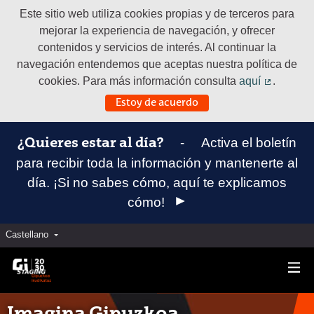
Este sitio web utiliza cookies propias y de terceros para
mejorar la experiencia de navegación, y ofrecer
contenidos y servicios de interés. Al continuar la
navegación entendemos que aceptas nuestra política de
cookies. Para más información consulta
aquí
.
(Enlace e
Estoy de acuerdo
-
Activa el boletín
¿Quieres estar al día?
para recibir toda la información y mantenerte al
día. ¡Si no sabes cómo, aquí te explicamos
cómo!
Castellano
Elegir el idioma
Aukeratu hizkuntza