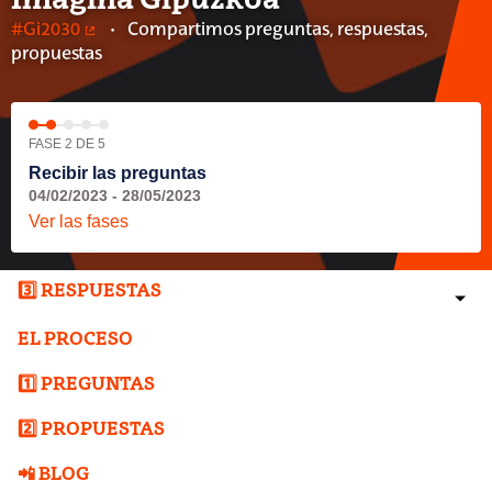
Imagina Gipuzkoa
#Gi2030
Compartimos preguntas, respuestas,
(Enlace externo)
propuestas
FASE 2 DE 5
Recibir las preguntas
04/02/2023 - 28/05/2023
Ver las fases
3️⃣ RESPUESTAS
EL PROCESO
1️⃣ PREGUNTAS
2️⃣ PROPUESTAS
📲 BLOG