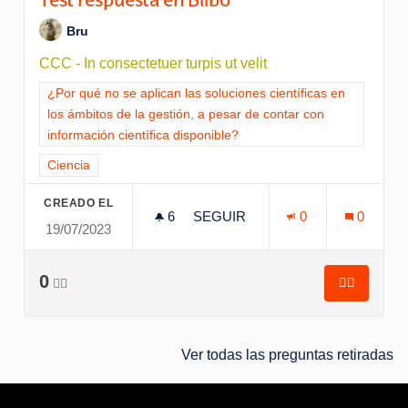
Test respuesta en Bilbo
Bru
CCC - In consectetuer turpis ut velit
Resultados al filtrar por la categoría: ¿Por qué no se aplican l
¿Por qué no se aplican las soluciones científicas en
los ámbitos de la gestión, a pesar de contar con
información científica disponible?
Resultados al filtrar por el tema: Ciencia
Ciencia
CREADO EL
6
6 SEGUIDORAS
SEGUIR
0
0
19/07/2023
TEST RESPUESTA EN BILBO
0
👍🏽
👍🏽
Test resp
Ver todas las preguntas retiradas