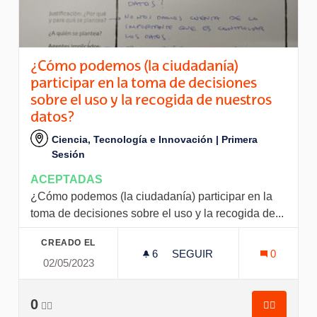
¿Cómo podemos (la ciudadanía)
participar en la toma de decisiones
sobre el uso y la recogida de nuestros
datos?
Ciencia, Tecnología e Innovación | Primera
Sesión
ACEPTADAS
¿Cómo podemos (la ciudadanía) participar en la
toma de decisiones sobre el uso y la recogida de...
CREADO EL
6
6 SEGUIDORAS
SEGUIR
0
02/05/2023
¿CÓMO PODEMOS (LA CIUD
0
👍🏽
👍🏽
¿Cómo pod