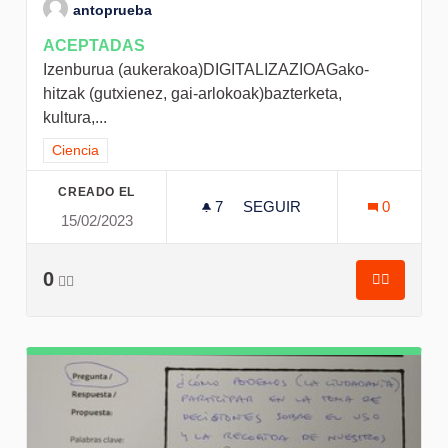
antoprueba
ACEPTADAS
Izenburua (aukerakoa)DIGITALIZAZIOAGako-
hitzak (gutxienez, gai-arlokoak)bazterketa,
kultura,...
Resultados al filtrar por el tema: Ciencia
Ciencia
CREADO EL
7
7 SEGUIDORAS
SEGUIR
0
15/02/2023
DIGITALIZAZIOARI BURUZ
0
👍🏽
👍🏽
Digitaliz