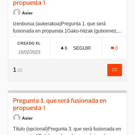
propuesta 1
Asier
Izenburua (aukerakoa)Pregunta 1. que será
fusionada en propuesta 1Gako-hitzak (gutxienez,...
CREADO EL
6
6 SEGUIDORAS
SEGUIR
0
16/02/2023
PREGUNTA 1. QUE SERÁ 
1
👍🏽
👍🏽
Pregunta 
Pregunta 3. que será fusionada en
propuesta 1
Asier
Título (opcional)Pregunta 3. que será fusionada en